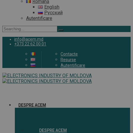
Română
English
Русский
Autentificare
Search
for:
info@acem.md
+373 22 62 00 01
Contacte
Resurse
Autentificare
DESPRE ACEM
DESPRE ACEM