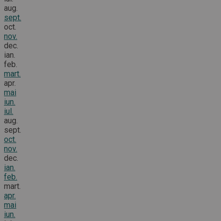
aug.
sept.
oct.
nov.
dec.
ian.
feb.
mart.
apr.
mai
iun.
iul.
aug.
sept.
oct.
nov.
dec.
ian.
feb.
mart.
apr.
mai
iun.