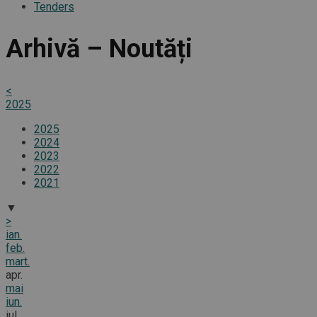
Tenders
Arhivă – Noutăți
<
2025
2025
2024
2023
2022
2021
▼
>
ian.
feb.
mart.
apr.
mai
iun.
iul.