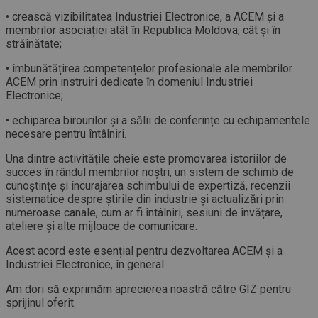
• crească vizibilitatea Industriei Electronice, a ACEM și a
membrilor asociației atât în ​​Republica Moldova, cât și în
străinătate;
• îmbunătățirea competențelor profesionale ale membrilor
ACEM prin instruiri dedicate în domeniul Industriei
Electronice;
• echiparea birourilor și a sălii de conferințe cu echipamentele
necesare pentru întâlniri.
Una dintre activitățile cheie este promovarea istoriilor de
succes în rândul membrilor noștri, un sistem de schimb de
cunoștințe și încurajarea schimbului de expertiză, recenzii
sistematice despre știrile din industrie și actualizări prin
numeroase canale, cum ar fi întâlniri, sesiuni de învățare,
ateliere și alte mijloace de comunicare.
Acest acord este esențial pentru dezvoltarea ACEM și a
Industriei Electronice, în general.
Am dori să exprimăm aprecierea noastră către GIZ pentru
sprijinul oferit.