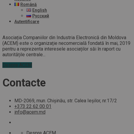
Română
English
Русский
Autentificare
Asociația Companiilor din Industria Electronică din Moldova
(ACEM) este o organizație necomercială fondată în mai, 2019
pentru a reprezenta interesele asociaților săi în raport cu
autoritățile centrale...
Despre ACEM
Contacte
MD-2069, mun. Chișinău, str. Calea Ieșilor, nr.17/2
+373 22 62 00 01
info@acem.md
Despre ACEM