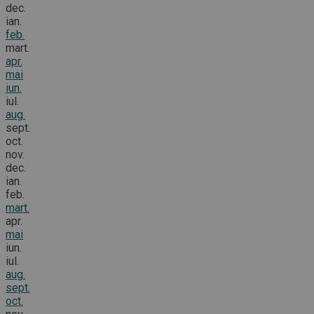
dec.
ian.
feb.
mart.
apr.
mai
iun.
iul.
aug.
sept.
oct.
nov.
dec.
ian.
feb.
mart.
apr.
mai
iun.
iul.
aug.
sept.
oct.