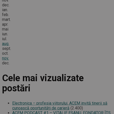
nov.
dec.
ian.
feb.
mart.
apr.
mai
iun.
iul.
aug.
sept.
oct.
nov.
dec.
Cele mai vizualizate
postări
Electronica – profesia viitorului. ACEM invită tinerii să
cunoască oportunități de carieră
(2.400)
ACEM PODCAST #1 – VITALIE EȘANU, FONDATOR ÎTȘ