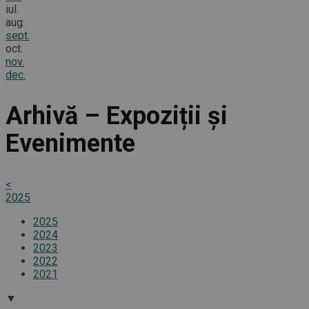
iul.
aug.
sept.
oct.
nov.
dec.
Arhivă – Expoziții și
Evenimente
<
2025
2025
2024
2023
2022
2021
▼