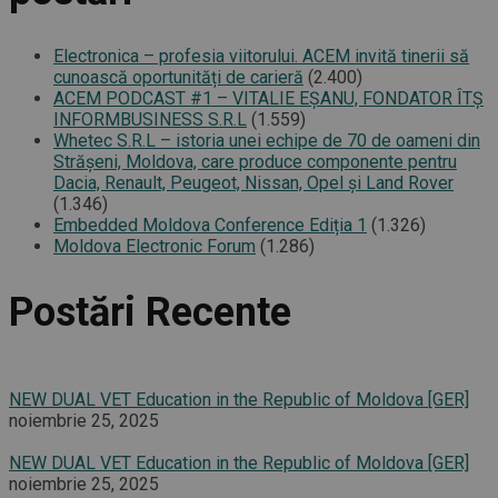
Electronica – profesia viitorului. ACEM invită tinerii să
cunoască oportunități de carieră
(2.400)
ACEM PODCAST #1 – VITALIE EȘANU, FONDATOR ÎTȘ
INFORMBUSINESS S.R.L
(1.559)
Whetec S.R.L – istoria unei echipe de 70 de oameni din
Străşeni, Moldova, care produce componente pentru
Dacia, Renault, Peugeot, Nissan, Opel şi Land Rover
(1.346)
Embedded Moldova Conference Ediția 1
(1.326)
Moldova Electronic Forum
(1.286)
Postări Recente
NEW DUAL VET Education in the Republic of Moldova [GER]
noiembrie 25, 2025
NEW DUAL VET Education in the Republic of Moldova [GER]
noiembrie 25, 2025