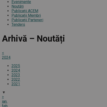
Evenimente
Noutăți
Publicații ACEM
Publicații Membri
Publicații Parteneri
Tenders
Arhivă – Noutăți
<
2024
2025
2024
2023
2022
2021
▼
>
ian.
feb.