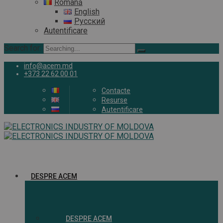
Română
English
Русский
Autentificare
Search for:
info@acem.md
+373 22 62 00 01
Contacte
Resurse
Autentificare
DESPRE ACEM
DESPRE ACEM