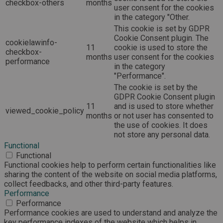
checkbox-others
months
user consent for the cookies
in the category "Other.
This cookie is set by GDPR
Cookie Consent plugin. The
cookielawinfo-
11
cookie is used to store the
checkbox-
months
user consent for the cookies
performance
in the category
"Performance".
The cookie is set by the
GDPR Cookie Consent plugin
11
and is used to store whether
viewed_cookie_policy
months
or not user has consented to
the use of cookies. It does
not store any personal data.
Functional
Functional
Functional cookies help to perform certain functionalities like
sharing the content of the website on social media platforms,
collect feedbacks, and other third-party features.
Performance
Performance
Performance cookies are used to understand and analyze the
key performance indexes of the website which helps in