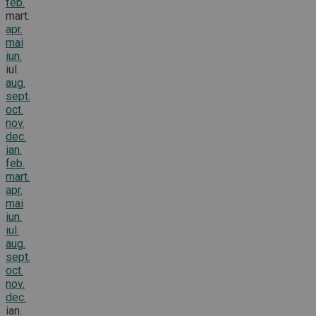
feb.
mart.
apr.
mai
iun.
iul.
aug.
sept.
oct.
nov.
dec.
ian.
feb.
mart.
apr.
mai
iun.
iul.
aug.
sept.
oct.
nov.
dec.
ian.