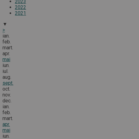
2023
2022
2021
▼
>
ian.
feb.
mart.
apr.
mai
iun.
iul.
aug.
sept.
oct.
nov.
dec.
ian.
feb.
mart.
apr.
mai
iun.