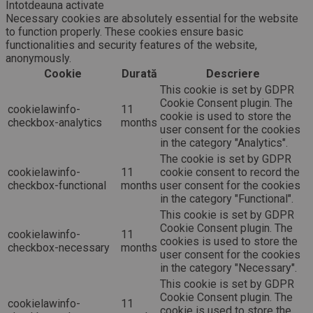
Întotdeauna activate
Necessary cookies are absolutely essential for the website
to function properly. These cookies ensure basic
functionalities and security features of the website,
anonymously.
Cookie
Durată
Descriere
This cookie is set by GDPR
Cookie Consent plugin. The
cookielawinfo-
11
cookie is used to store the
checkbox-analytics
months
user consent for the cookies
in the category "Analytics".
The cookie is set by GDPR
cookielawinfo-
11
cookie consent to record the
checkbox-functional
months
user consent for the cookies
in the category "Functional".
This cookie is set by GDPR
Cookie Consent plugin. The
cookielawinfo-
11
cookies is used to store the
checkbox-necessary
months
user consent for the cookies
in the category "Necessary".
This cookie is set by GDPR
Cookie Consent plugin. The
cookielawinfo-
11
cookie is used to store the