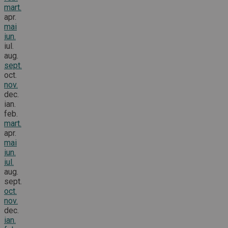
mart.
apr.
mai
iun.
iul.
aug.
sept.
oct.
nov.
dec.
ian.
feb.
mart.
apr.
mai
iun.
iul.
aug.
sept.
oct.
nov.
dec.
ian.