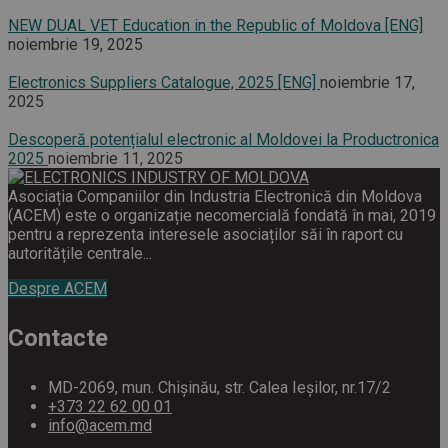
NEW DUAL VET Education in the Republic of Moldova [ENG]
noiembrie 19, 2025
Electronics Suppliers Catalogue, 2025 [ENG]
noiembrie 17,
2025
Descoperă potențialul electronic al Moldovei la Productronica
2025
noiembrie 11, 2025
Asociația Companiilor din Industria Electronică din Moldova
(ACEM) este o organizație necomercială fondată în mai, 2019
pentru a reprezenta interesele asociaților săi în raport cu
autoritățile centrale...
Despre ACEM
Contacte
MD-2069, mun. Chișinău, str. Calea Ieșilor, nr.17/2
+373 22 62 00 01
info@acem.md