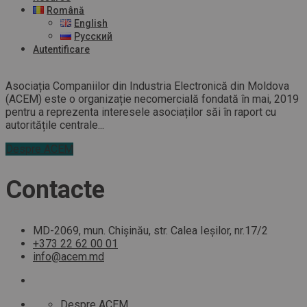
Română
English
Русский
Autentificare
Asociația Companiilor din Industria Electronică din Moldova
(ACEM) este o organizație necomercială fondată în mai, 2019
pentru a reprezenta interesele asociaților săi în raport cu
autoritățile centrale...
Despre ACEM
Contacte
MD-2069, mun. Chișinău, str. Calea Ieșilor, nr.17/2
+373 22 62 00 01
info@acem.md
Despre ACEM