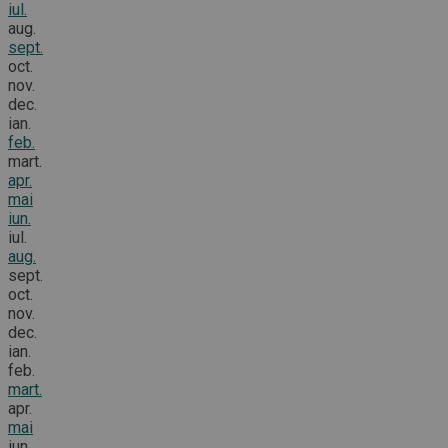
iul.
aug.
sept.
oct.
nov.
dec.
ian.
feb.
mart.
apr.
mai
iun.
iul.
aug.
sept.
oct.
nov.
dec.
ian.
feb.
mart.
apr.
mai
iun.