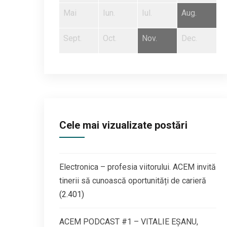
Aug.
Aug.
Aug.
Aug.
Mai
Iun.
Iul.
Aug.
Dec.
Dec.
Dec.
Dec.
Sept.
Oct.
Nov.
Dec.
Cele mai vizualizate postări
Electronica – profesia viitorului. ACEM invită
tinerii să cunoască oportunități de carieră
(2.401)
ACEM PODCAST #1 – VITALIE EȘANU,