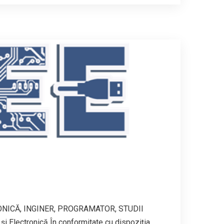
NICĂ, INGINER, PROGRAMATOR, STUDII
 și Electronică În conformitate cu dispoziția