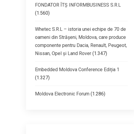
FONDATOR ÎTȘ INFORMBUSINESS S.R.L
(1.560)
Whetec S.R.L – istoria unei echipe de 70 de
oameni din Străşeni, Moldova, care produce
componente pentru Dacia, Renault, Peugeot,
Nissan, Opel şi Land Rover
(1.347)
Embedded Moldova Conference Ediția 1
(1.327)
Moldova Electronic Forum
(1.286)