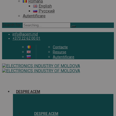
Română
English
Русский
Autentificare
Search for:
info@acem.md
+373 22 62 00 01
Contacte
Resurse
Autentificare
DESPRE ACEM
DESPRE ACEM