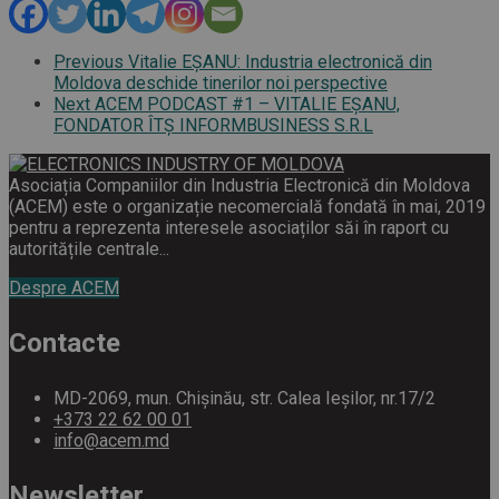
Previous
Vitalie EŞANU: Industria electronică din
Moldova deschide tinerilor noi perspective
Next
ACEM PODCAST #1 – VITALIE EȘANU,
FONDATOR ÎTȘ INFORMBUSINESS S.R.L
Asociația Companiilor din Industria Electronică din Moldova
(ACEM) este o organizație necomercială fondată în mai, 2019
pentru a reprezenta interesele asociaților săi în raport cu
autoritățile centrale...
Despre ACEM
Contacte
MD-2069, mun. Chișinău, str. Calea Ieșilor, nr.17/2
+373 22 62 00 01
info@acem.md
Newsletter