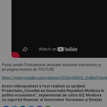
Puteți urmări Podcasturile dedicate industriei electronice și
pe pagina noastră de YOUTUBE
https://www.youtube.com/channel/UCSUyV6EjcE_ErdBwFvIpH
Acest videopodcast a fost realizat cu sprijinul
Proiectului „Consilierea Guvernului Republicii Moldova în
politici economice”, implementat de către GIZ Moldova
cu suportul financiar al Guvernelor Germaniei și Elveției.