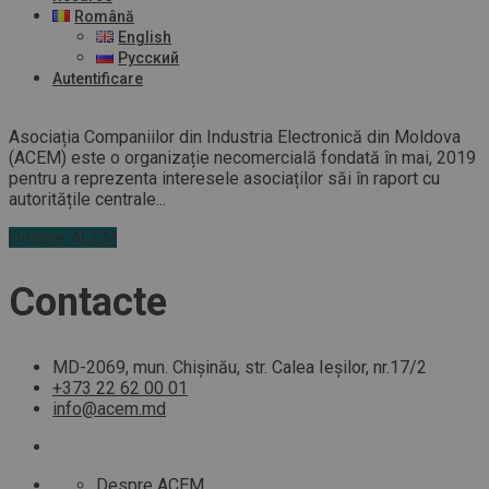
Română
English
Русский
Autentificare
Asociația Companiilor din Industria Electronică din Moldova
(ACEM) este o organizație necomercială fondată în mai, 2019
pentru a reprezenta interesele asociaților săi în raport cu
autoritățile centrale...
Despre ACEM
Contacte
MD-2069, mun. Chișinău, str. Calea Ieșilor, nr.17/2
+373 22 62 00 01
info@acem.md
Despre ACEM