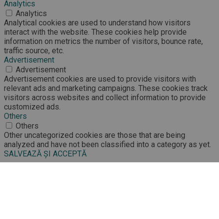
Analytics
Analytics
Analytical cookies are used to understand how visitors
interact with the website. These cookies help provide
information on metrics the number of visitors, bounce rate,
traffic source, etc.
Advertisement
Advertisement
Advertisement cookies are used to provide visitors with
relevant ads and marketing campaigns. These cookies track
visitors across websites and collect information to provide
customized ads.
Others
Others
Other uncategorized cookies are those that are being
analyzed and have not been classified into a category as yet.
SALVEAZĂ ȘI ACCEPTĂ