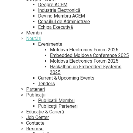
Despre ACEM
Industria Electronică
Devino Membru ACEM
Consiliul de Administrare
Echipa Executivă
Membri
Noutăți
Evenimente
Moldova Electronics Forum 2026
Embedded Moldova Conference 2025
Moldova Electronics Forum 2025
Hackathon on Embedded Systems
2025
Current & Upcoming Events
Tenders
Parteneri
Publicații
Publicații Membri
Publicații Parteneri
Educație & Carieră
Job Center
Contacte
Resurse