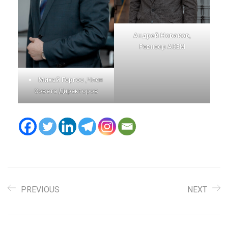
Андрей Новаков
,
Ревизор АСЕМ
Михай Горгос
,Член
Совета Директоров
PREVIOUS
NEXT