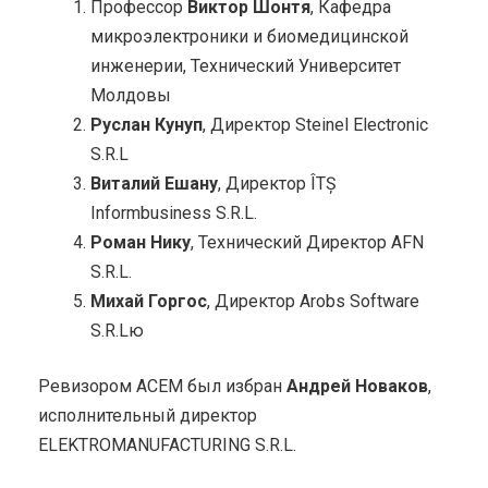
Профессор
Виктор Шонтя
, Кафедра
микроэлектроники и биомедицинской
инженерии, Технический Университет
Молдовы
Руслан Кунуп
, Директор Steinel Electronic
S.R.L
Виталий Ешану
, Директор ÎTȘ
Informbusiness S.R.L.
Роман Нику
, Технический Директор AFN
S.R.L.
Михай Горгос
, Директор Arobs Software
S.R.Lю
Ревизором АСЕМ был избран
Андрей Новаков
,
исполнительный директор
ELEKTROMANUFACTURING S.R.L.