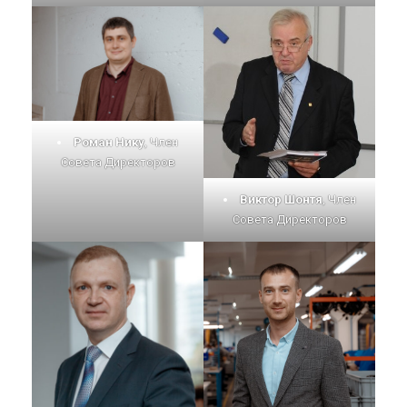
Роман Нику
, Член
Совета Директоров
Виктор Шонтя
, Член
Совета Директоров