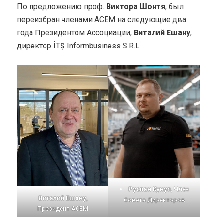
По предложению проф.
Виктора Шонтя
, был
переизбран членами ACEM на следующие два
года Президентом Ассоциации,
Виталий Ешану
,
директор ÎTȘ Informbusiness S.R.L.
Руслан Кунуп
, Член
Виталий Ешану
,
Совета Директоров
Президент АСЕМ