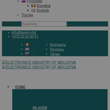
Русский
Română
English
Логин
Search for:
info@acem.md
+373 22 62 00 01
Контакты
Ресурсы
Логин
О НАС
ОБ ACEM