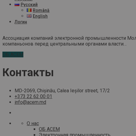
Русский
Română
English
Логин
Ассоциация компаний электронной промышленности Молдо
компаньонов перед центральными органами власти…
ОБ ACEM
Контакты
MD-2069, Chișinău, Calea Ieșilor street, 17/2
+373 22 62 00 01
info@acem.md
О нас
ОБ ACEM
Электронная промышленность