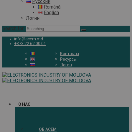
Русский
Română
English
Логин
Search for:
info@acem.md
+373 22 62 00 01
Контакты
Ресурсы
Логин
О НАС
ОБ ACEM